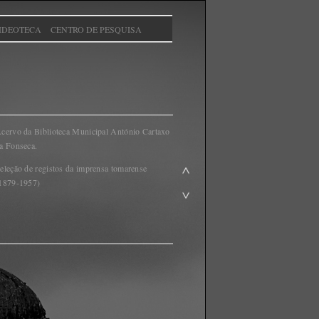
IDEOTECA
CENTRO DE PESQUISA
cervo da Biblioteca Municipal António Cartaxo
a Fonseca.
eleção de registos da imprensa tomarense
1879-1957)