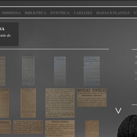
IMPRENSA
BIBLIOTECA
FOTOTECA
CARTAZES
MAPAS E PLANTAS
V
SA
stelo do
A
d
S
(