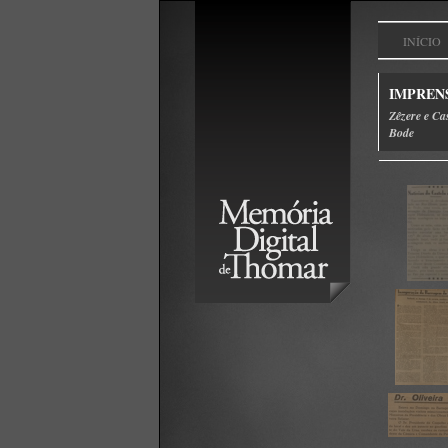
INÍCIO
IMPREN
Zêzere e Ca
Bode