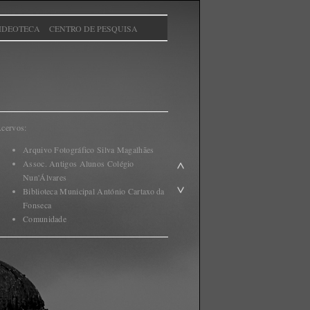
IDEOTECA
CENTRO DE PESQUISA
cervos:
Arquivo Fotográfico Silva Magalhães
Assoc. Antigos Alunos Colégio
Nun'Álvares
Biblioteca Municipal António Cartaxo da
Fonseca
Comunidade
olabore na construção desta memória digital,
nviando imagens anteriores a 1985 e a
nformação associada, para:
dthomar@gmail.com