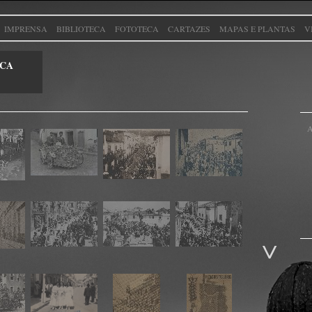
IMPRENSA
BIBLIOTECA
FOTOTECA
CARTAZES
MAPAS E PLANTAS
V
CA
A
C
e
i
m